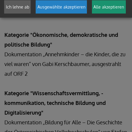
ausgestrahlt auf 3sat und abrufbar in der
Ich lehne ab
Ausgewählte akzeptieren
Alle akzeptieren
Mediathek des ORF
Kategorie "Ökonomische, demokratische und
politische Bildung"
Dokumentation „Annehmkinder – die Kinder, die zu
viel waren“ von Gabi Kerschbaumer, ausgestrahlt
auf ORF 2
Kategorie "Wissenschaftsvermittlung, -
kommunikation, technische Bildung und
Digitalisierung"
Dokumentation „Bildung für Alle – Die Geschichte