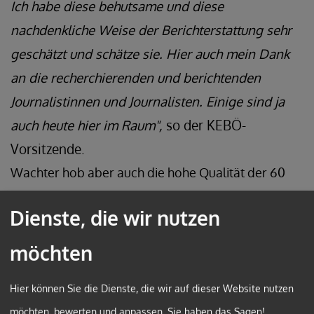
Ich habe diese behutsame und diese
nachdenkliche Weise der Berichterstattung sehr
geschätzt und schätze sie. Hier auch mein Dank
an die recherchierenden und berichtenden
Journalistinnen und Journalisten. Einige sind ja
auch heute hier im Raum",
so der KEBÖ-
Vorsitzende.
Wachter hob aber auch die hohe Qualität der 60
Jahre Fernsehen hervor und wies auf die langjährige
Dienste, die wir nutzen
Geschichte des Fernsehpreises hin:
"In den vergangenen Wochen gab es etliche und
möchten
wirklich ausgezeichnete Formate im Rahmen von
60 Jahre Fernsehen in Österreich. Unser Preis
Hier können Sie die Dienste, die wir auf dieser Website nutzen
darf und durfte die Geschichte des Fernsehens
möchten, bewerten und anpassen. Sie haben das Sagen!