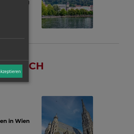
 Vorarlberg
ERREICH
akzeptieren
en in Wien