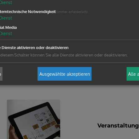
Veranstaltungen in
Dienst
temtechnische Notwendigkeit
(immer erforderlich)
Dienst
ial Media
Dienst
e Dienste aktivieren oder deaktivieren
 diesem Schalter können Sie alle Dienste aktivieren oder deaktivieren.
ALTUNGEN IN GANZ ÖST
b
Ausgewählte akzeptieren
Alle 
Veranstaltung