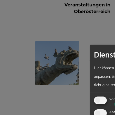
Veranstaltungen in
Oberösterreich
Diens
Veranstal
Hier können 
anpassen. Si
richtig halte
Son
↓
1
Ana