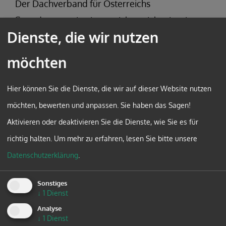
Der Dachverband für Österreichs
Spendenorganisationen richtet sich mit seinem
Dienste, die wir nutzen
Service an alle Personen und Organisationen,
die im Fundraising und Sponsoring tätig sind
möchten
oder NPOs im Fundraising und Sponsoring
beraten und unterstützen. Durch seine tägliche
Hier können Sie die Dienste, die wir auf dieser Website nutzen
Arbeit stärkt der Fundraising Verband
möchten, bewerten und anpassen. Sie haben das Sagen!
Austria die Zivilgesellschaft,
Aktivieren oder deaktivieren Sie die Dienste, wie Sie es für
professionalisiert den gemeinnützigen Sektor
richtig halten.
Um mehr zu erfahren, lesen Sie bitte unsere
und schafft eine Kultur des Gebens.
Datenschutzerklärung
.
Sonstiges
KEBÖ: Konferenz der Erwachsenenbildung
↓
1
Dienst
Die Konferenz der Erwachsenenbildung
Analyse
↓
1
Dienst
Österreichs ist ein unabhängiges Forum von