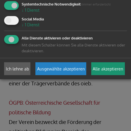
Systemtechnische Notwendigkeit
(immer erforderlich)
Österreichischen
↓
1
Dienst
Erwachsenenbildungsverbänden, die laut
Social Media
Erwachsenenbildungs-Förderungsgesetz 1973
↓
1
Dienst
anerkannt sind.
Alle Dienste aktivieren oder deaktivieren
Mit diesem Schalter können Sie alle Dienste aktivieren oder
deaktivieren.
oieb: Österreichisches Institut für
Erwachsenenbildung
Ich lehne ab
Ausgewählte akzeptieren
Alle akzeptieren
Das Forum Katholischer Erwachsenenbildung ist
einer der Trägerverbände des oieb.
ÖGPB: Österreichische Gesellschaft für
politische Bildung
Der Verein bezweckt die Förderung der