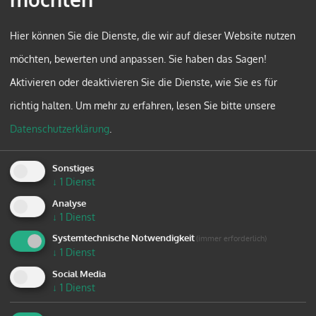
möchten.
Hier können Sie die Dienste, die wir auf dieser Website nutzen
möchten, bewerten und anpassen. Sie haben das Sagen!
LEHRGANGSFOLDER
Aktivieren oder deaktivieren Sie die Dienste, wie Sie es für
LEHRGANGSINFOS UND ANMELDUNG
richtig halten.
Um mehr zu erfahren, lesen Sie bitte unsere
Datenschutzerklärung
.
Infoveranstaltung:
Am
20. Oktober 2026
findet eine unverbindliche,
Sonstiges
↓
1
Dienst
kurze Online-Infoveranstaltung zu den
Analyse
Lehrgangsinhalten statt.
↓
1
Dienst
Dort wird der Lehrgang noch einmal vorgestellt und
Systemtechnische Notwendigkeit
(immer erforderlich)
↓
1
Dienst
es gibt die Möglichkeit, Fragen zu stellen.
Social Media
↓
1
Dienst
ANMELDUNG ZUR INFOVERANSTALTUNG