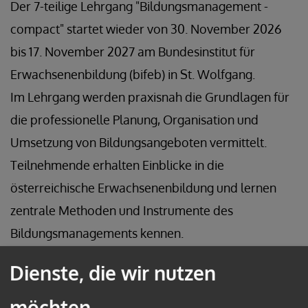
Der 7-teilige Lehrgang "Bildungsmanagement -
compact" startet wieder von 30. November 2026
bis 17. November 2027 am Bundesinstitut für
Erwachsenenbildung (bifeb) in St. Wolfgang.
Im Lehrgang werden praxisnah die Grundlagen für
die professionelle Planung, Organisation und
Umsetzung von Bildungsangeboten vermittelt.
Teilnehmende erhalten Einblicke in die
österreichische Erwachsenenbildung und lernen
zentrale Methoden und Instrumente des
Bildungsmanagements kennen.
Der Lehrgang richtet sich sowohl an Einsteigerinnen
Dienste, die wir nutzen
und Einsteiger als auch an Bildungsmanagerinnen
und Bildungsmanager, die ihr Wissen auffrischen
möchten