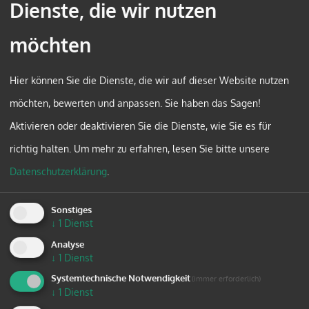
Dienste, die wir nutzen
Der intensive Austausch soll dazu anregen, ein
Gefühl der Zugehörigkeit zu diesem spannenden
möchten
Berufsfeld zu entwickeln.
Es richtet sich an Mitarbeitende von
Hier können Sie die Dienste, die wir auf dieser Website nutzen
Erwachsenenbildungseinrichtungen (pädagogisches
möchten, bewerten und anpassen. Sie haben das Sagen!
und administratives Personal, Mitarbeitende in
Aktivieren oder deaktivieren Sie die Dienste, wie Sie es für
Küche, IT, Beherbergung oder Garten etc.).
richtig halten.
Um mehr zu erfahren, lesen Sie bitte unsere
Besonders angesprochen sind jene, die erst kurz
Datenschutzerklärung
.
hier arbeiten und mehr über die österreichische
Sonstiges
Erwachsenenbildung erfahren möchten.
↓
1
Dienst
Veranstalter ist das Bundesinstitut für
Analyse
Erwachsenenbildung.
↓
1
Dienst
Systemtechnische Notwendigkeit
Termin:
11. und 12. November 2024
(immer erforderlich)
↓
1
Dienst
Referent:
John Evers, Generalsekretär des