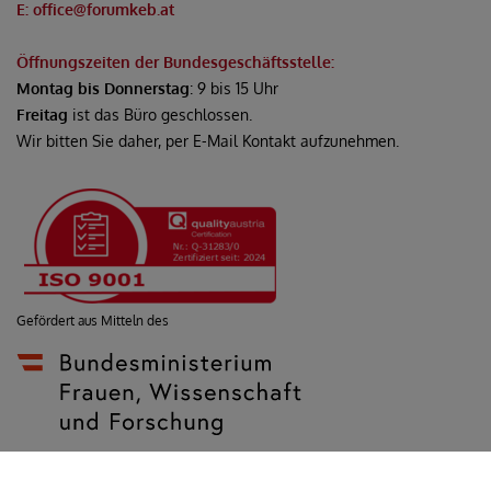
E: office@forumkeb.at
Öffnungszeiten der Bundesgeschäftsstelle:
Montag bis Donnerstag
: 9 bis 15 Uhr
Freitag
ist das Büro geschlossen.
Wir bitten Sie daher, per E-Mail Kontakt aufzunehmen.
Gefördert aus Mitteln des