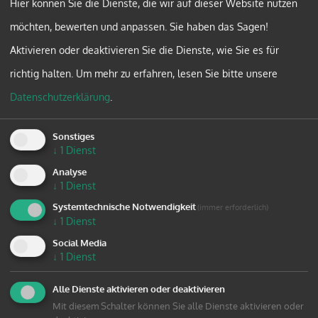
Hier können Sie die Dienste, die wir auf dieser Website nutzen
Der gesamte Beitrag ist jedenfalls absolut
möchten, bewerten und anpassen. Sie haben das Sagen!
lesenswert und bringt viele Argumente für die
Aktivieren oder deaktivieren Sie die Dienste, wie Sie es für
Erwachsenenbildung auf den Tisch, ist
richtig halten.
Um mehr zu erfahren, lesen Sie bitte unsere
Weiterbildung doch auch für die Demokratie als
Datenschutzerklärung
.
"Akt des sozialen Lernens, der langfristig die
gesellschaftliche Teilhabe und Teilnahme
Sonstiges
besonders stärkt" essentiell.
↓
1
Dienst
Analyse
↓
1
Dienst
ZUM BEITRAG
Systemtechnische Notwendigkeit
(immer erforderlich)
↓
1
Dienst
Social Media
↓
1
Dienst
Alle Dienste aktivieren oder deaktivieren
zurück
Mit diesem Schalter können Sie alle Dienste aktivieren oder