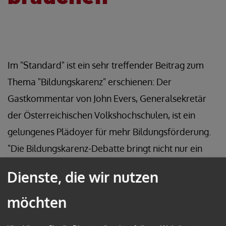
Im "Standard" ist ein sehr treffender Beitrag zum
Thema "Bildungskarenz" erschienen: Der
Gastkommentar von John Evers, Generalsekretär
der Österreichischen Volkshochschulen, ist ein
gelungenes Plädoyer für mehr Bildungsförderung.
"Die Bildungskarenz-Debatte bringt nicht nur ein
sinnvolles Programm in Verruf. Sie zeugt von einem
Dienste, die wir nutzen
antiquierten Bildungsbegriff und verkennt das
Potenzial der Erwachsenenbildung", heißt es da
möchten
etwa.