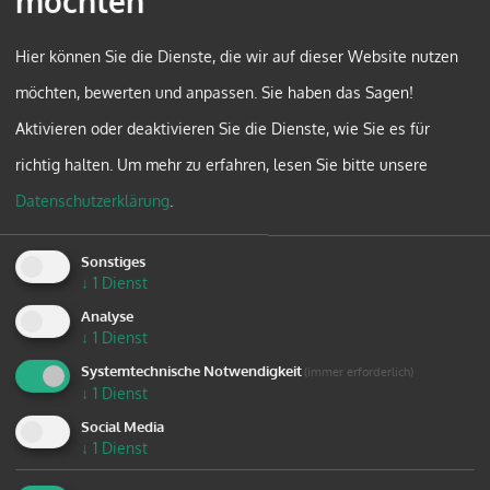
möchten
Finanzierung der Erwachsenenbildung hingewiesen.
Darüber hinaus betont der Beitrag, dass eine
Hier können Sie die Dienste, die wir auf dieser Website nutzen
Verlagerung der Kosten auf Einzelne – etwa durch
möchten, bewerten und anpassen. Sie haben das Sagen!
Studiengebühren – bestehende Ungleichheiten
Aktivieren oder deaktivieren Sie die Dienste, wie Sie es für
verstärkt und den Anspruch auf einen offenen und
richtig halten.
Um mehr zu erfahren, lesen Sie bitte unsere
zugänglichen Bildungsbereich gefährdet.
Datenschutzerklärung
.
Abschließend plädiert Evers für eine offene Debatte
darüber, wie eine stabile Finanzierung gesichert und
Sonstiges
↓
1
Dienst
ein Bildungssystem gestärkt werden kann, das
Analyse
demokratische Stabilität unterstützt. Die
↓
1
Dienst
Erwachsenenbildung versteht sich dafür als Raum
Systemtechnische Notwendigkeit
(immer erforderlich)
↓
1
Dienst
für Austausch und Entwicklung.
Social Media
↓
1
Dienst
NÄHERE INFOS