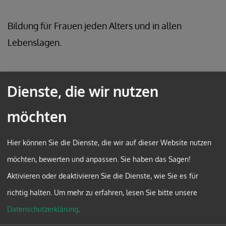
Bildung für Frauen jeden Alters und in allen
Lebenslagen.
Dienste, die wir nutzen
möchten
ANIMA Bildungsinitiative für Frauen
Stephansplatz 3/2/4
Wien
Hier können Sie die Dienste, die wir auf dieser Website nutzen
möchten, bewerten und anpassen. Sie haben das Sagen!
T: +43 1 515 52/3352
Aktivieren oder deaktivieren Sie die Dienste, wie Sie es für
E: anima@edw.or.at
richtig halten.
Um mehr zu erfahren, lesen Sie bitte unsere
Datenschutzerklärung
.
www.anima-bildung.at