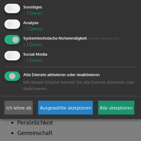
Sonstiges
↓
1
Dienst
Analyse
↓
1
Dienst
Systemtechnische Notwendigkeit
(immer erforderlich)
↓
1
Dienst
Social Media
↓
1
Dienst
Birgit Rümmele
Alle Dienste aktivieren oder deaktivieren
Mit diesem Schalter können Sie alle Dienste aktivieren oder
E: b.ruemmele@edw.or.at
deaktivieren.
Bildungsschwerpunkte:
Ich lehne ab
Ausgewählte akzeptieren
Alle akzeptieren
Persönlichkeit
Gemeinschaft