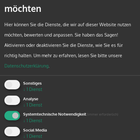
möchten
Hier können Sie die Dienste, die wir auf dieser Website nutzen
Team Männer, Generationen & Frauen
möchten, bewerten und anpassen. Sie haben das Sagen!
Kapuzinerstraße 84
Aktivieren oder deaktivieren Sie die Dienste, wie Sie es für
Linz
richtig halten.
Um mehr zu erfahren, lesen Sie bitte unsere
Datenschutzerklärung
.
T: +43 732 7610 3511
E: beziehungleben@dioezese-linz.at
Sonstiges
↓
1
Dienst
www.beziehungleben.at
Analyse
↓
1
Dienst
Systemtechnische Notwendigkeit
(immer erforderlich)
↓
1
Dienst
Social Media
↓
1
Dienst