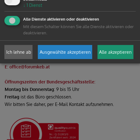
↓
1
Dienst
Alle Dienste aktivieren oder deaktivieren
Mit diesem Schalter können Sie alle Dienste aktivieren oder
deaktivieren.
Bundesgeschäftsstelle
Forum Katholischer Erwachsenenbildung in Österreich
Erdbergstraße 72 / Top 8, 1030 Wien
Ich lehne ab
Ausgewählte akzeptieren
Alle akzeptieren
T: 01 / 317 05 10 - 0
E: office@forumkeb.at
Öffnungszeiten der Bundesgeschäftsstelle:
Montag bis Donnerstag
: 9 bis 15 Uhr
Freitag
ist das Büro geschlossen.
Wir bitten Sie daher, per E-Mail Kontakt aufzunehmen.