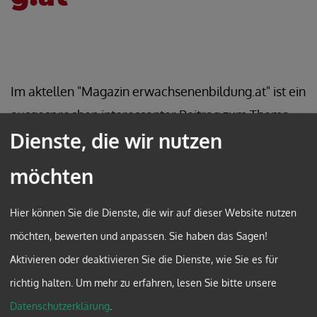
Im aktellen "Magazin erwachsenenbildung.at" ist ein
ausgesprochen interessanter Beitrag zum Thema
Dienste, die wir nutzen
"Theorien bilden" von Jan Niggemann,
wissenschaftlicher Mitarbeiter am Österreichischen
möchten
Institut für Erwachsenenbildung (oieb), erschienen.
In seinem Beitrag setzt er sich kritisch mit
Hier können Sie die Dienste, die wir auf dieser Website nutzen
wissenschaftlichen Erkenntnisformen und mit der
möchten, bewerten und anpassen. Sie haben das Sagen!
vorherrschenden Fokussierung auf die
Aktivieren oder deaktivieren Sie die Dienste, wie Sie es für
Praxiserfahrung der Erwachsenenbildung
richtig halten.
Um mehr zu erfahren, lesen Sie bitte unsere
auseinander.
Datenschutzerklärung
.