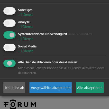
Sonstiges
BEITRAG ZUM DOWNLOAD
↓
1
Dienst
Analyse
↓
1
Dienst
zurück
Systemtechnische Notwendigkeit
(immer erforderlich)
↓
1
Dienst
Social Media
↓
1
Dienst
Alle Dienste aktivieren oder deaktivieren
Mit diesem Schalter können Sie alle Dienste aktivieren oder
deaktivieren.
Ich lehne ab
Ausgewählte akzeptieren
Alle akzeptieren