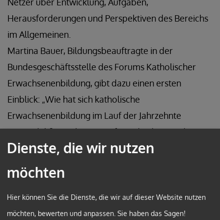
Netzer über Entwicklung, Aufgaben,
Herausforderungen und Perspektiven des Bereichs
im Allgemeinen.
Martina Bauer, Bildungsbeauftragte in der
Bundesgeschäftsstelle des Forums Katholischer
Erwachsenenbildung, gibt dazu einen ersten
Einblick: „Wie hat sich katholische
Erwachsenenbildung im Lauf der Jahrzehnte
gewandelt? Was leistet sie für Individuen und
Dienste, die wir nutzen
Gesellschaft? Und nicht zuletzt: Welche
gesellschaftlichen Transformationen soll
möchten
katholische Erwachsenenbildung auch künftig mit
Angeboten begleiten? Das alles sind Fragen, denen
Hier können Sie die Dienste, die wir auf dieser Website nutzen
wir im Laufe des Gesprächs nachgehen wollen.“
möchten, bewerten und anpassen. Sie haben das Sagen!