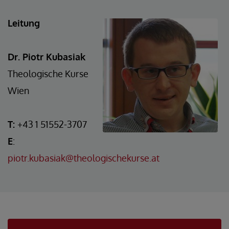
Leitung
Dr. Piotr Kubasiak
Theologische Kurse
Wien
T:
+43 1 51552-3707
E
:
piotr.kubasiak@theologischekurse.at