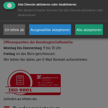
Alle Dienste aktivieren oder deaktivieren
Bundesgeschäftsstelle
Mit diesem Schalter können Sie alle Dienste aktivieren oder
Forum Katholischer Erwachsenenbildung in Österreich
deaktivieren.
Erdbergstraße 72 / Top 8, 1030 Wien
T: 01 / 317 05 10 - 0
Ich lehne ab
Ausgewählte akzeptieren
Alle akzeptieren
E: office@forumkeb.at
Öffnungszeiten der Bundesgeschäftsstelle:
Montag bis Donnerstag
: 9 bis 15 Uhr
Freitag
ist das Büro geschlossen.
Wir bitten Sie daher, per E-Mail Kontakt aufzunehmen.
Gefördert aus Mitteln des